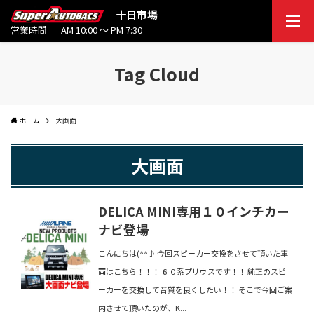
十日市場
営業時間
AM 10:00 ～ PM 7:30
Tag Cloud
ホーム
大画面
大画面
DELICA MINI専用１０インチカー
ナビ登場
こんにちは(^^♪ 今回スピーカー交換をさせて頂いた車
両はこちら！！！ ６０系プリウスです！！ 純正のスピ
ーカーを交換して音質を良くしたい！！ そこで今回ご案
内させて頂いたのが、K...